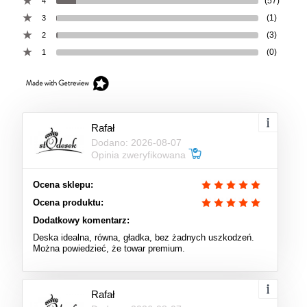
(57)
4
(1)
3
(3)
2
(0)
1
Rafał
Dodano: 2026-08-07
Opinia zweryfikowana
Ocena sklepu:
Ocena produktu:
Dodatkowy komentarz:
Deska idealna, równa, gładka, bez żadnych uszkodzeń.
Można powiedzieć, że towar premium.
Rafał