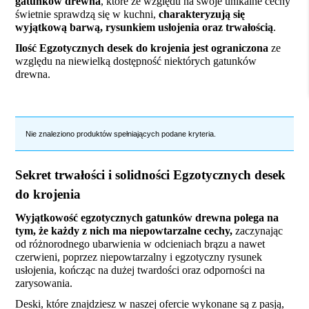
gatunków drewna
, które ze względu na swoje unikalne cechy
świetnie sprawdzą się w kuchni,
charakteryzują się
wyjątkową barwą, rysunkiem usłojenia oraz trwałością
.
Ilość Egzotycznych desek do krojenia jest ograniczona
ze
względu na niewielką dostępność niektórych gatunków
drewna.
Nie znaleziono produktów spełniających podane kryteria.
Sekret trwałości i solidności Egzotycznych desek
do krojenia
Wyjątkowość egzotycznych gatunków drewna polega na
tym, że każdy z nich ma niepowtarzalne cechy,
zaczynając
od różnorodnego ubarwienia w odcieniach brązu a nawet
czerwieni, poprzez niepowtarzalny i egzotyczny rysunek
usłojenia, kończąc na dużej twardości oraz odporności na
zarysowania.
Deski, które znajdziesz w naszej ofercie wykonane są z pasją,