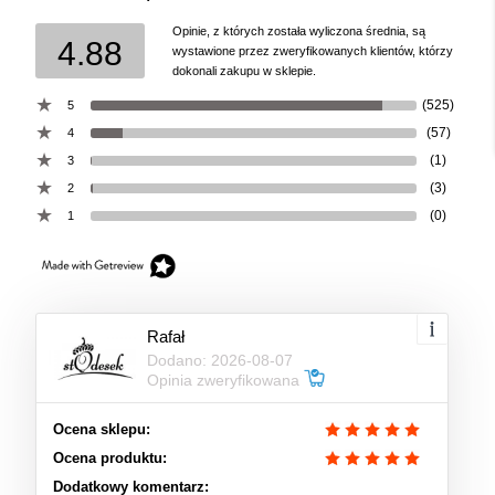
Opinie, z których została wyliczona średnia, są
4.88
wystawione przez zweryfikowanych klientów, którzy
dokonali zakupu w sklepie.
(525)
5
(57)
4
(1)
3
(3)
2
(0)
1
Rafał
Dodano: 2026-08-07
Opinia zweryfikowana
Ocena sklepu:
Ocena produktu:
Dodatkowy komentarz: