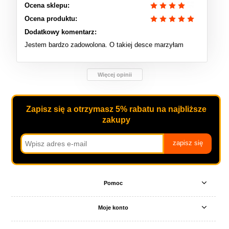
Ocena sklepu:
Ocena produktu:
Dodatkowy komentarz:
Jestem bardzo zadowolona. O takiej desce marzyłam
Więcej opinii
Zapisz się a otrzymasz 5% rabatu na najbliższe
zakupy
zapisz się
Pomoc
Moje konto