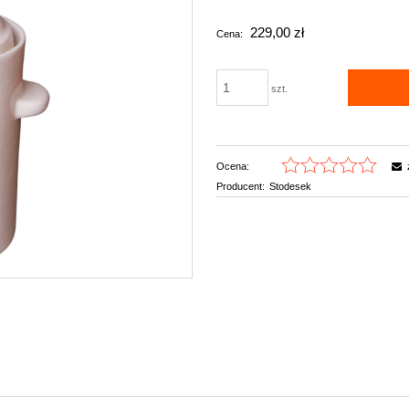
Cena nie zawiera ewentualnych kosztów
229,00 zł
Cena:
płatności
szt.
Ocena:
Producent:
Stodesek