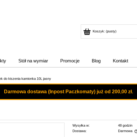
Koszyk:
(pusty)
kty
Stół na wymiar
Promocje
Blog
Kontakt
k do kiszenia kamionka 10L jasny
Darmowa dostawa (Inpost Paczkomaty) już od 200,00 zł.
Wysyłka w:
48 godzin
Dostawa:
Darmowa