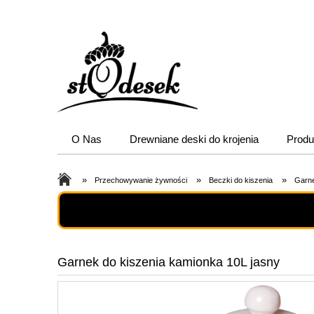
O Nas
Drewniane deski do krojenia
Produ
»
»
»
Przechowywanie żywności
Beczki do kiszenia
Garne
Garnek do kiszenia kamionka 10L jasny