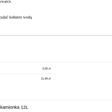
ywarce.
 zalać kołnierz wodą
0,00 zł
tów
21,99 zł
 kamionka 12L