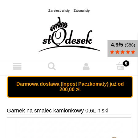
Zarejestruj się
Zaloguj się
4.9/5
(586)
Darmowa dostawa (Inpost Paczkomaty) już od
200,00 zł.
Garnek na smalec kamionkowy 0,6L niski