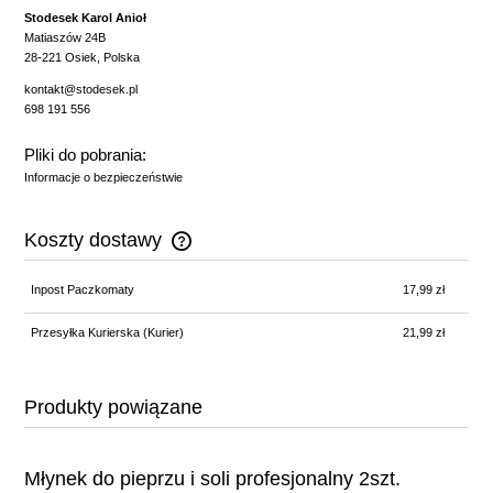
Stodesek Karol Anioł
Matiaszów 24B
28-221 Osiek, Polska
kontakt@stodesek.pl
698 191 556
Pliki do pobrania:
Informacje o bezpieczeństwie
Koszty dostawy
Cena nie zawiera ewentualnych kosztów płatności
Inpost Paczkomaty
17,99 zł
Przesyłka Kurierska (Kurier)
21,99 zł
Produkty powiązane
Młynek do pieprzu i soli profesjonalny 2szt.