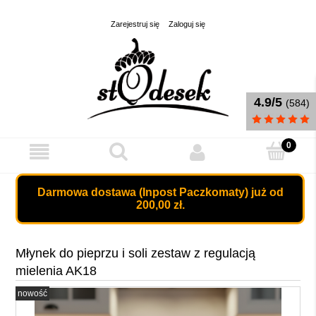
Zarejestruj się
Zaloguj się
4.9/5
(584)
Darmowa dostawa (Inpost Paczkomaty) już od
200,00 zł.
Młynek do pieprzu i soli zestaw z regulacją
mielenia AK18
nowość