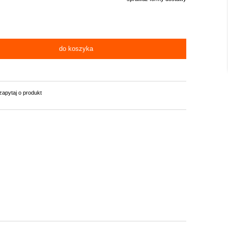
lnych kosztów
do koszyka
zapytaj o produkt