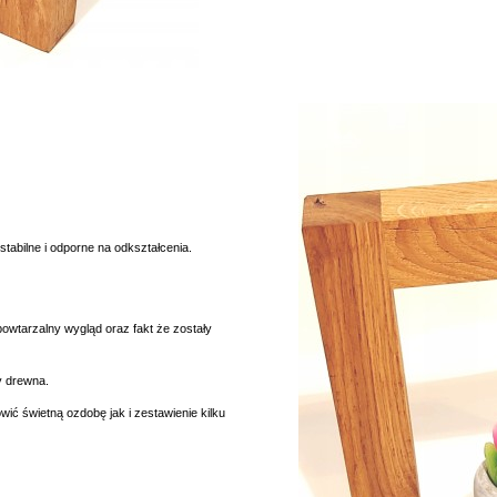
tabilne i odporne na odkształcenia.
powtarzalny wygląd oraz fakt że zostały
y drewna.
ić świetną ozdobę jak i zestawienie kilku