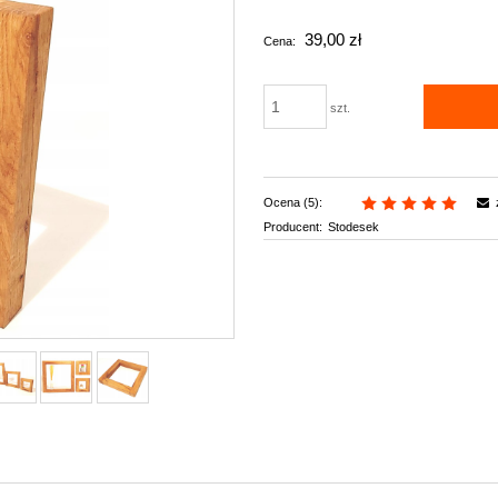
Cena nie zawiera ewentua
39,00 zł
Cena:
płatności
szt.
Ocena (5):
Producent:
Stodesek