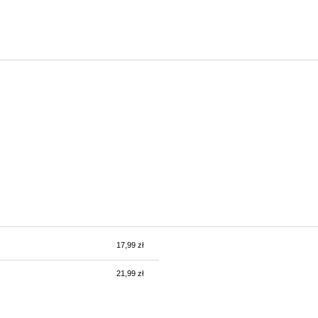
17,99 zł
tów
21,99 zł