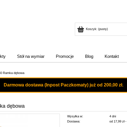
Koszyk:
(pusty)
kty
Stół na wymiar
Promocje
Blog
Kontakt
x30 Ramka dębowa
Darmowa dostawa (Inpost Paczkomaty) już od 200,00 zł.
mka dębowa
Wysyłka w:
4 dni
Dostawa:
od 17,99 zł
-