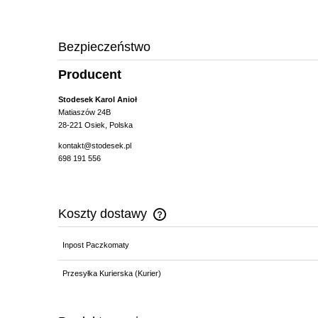
Bezpieczeństwo
Producent
Stodesek Karol Anioł
Matiaszów 24B
28-221 Osiek, Polska
kontakt@stodesek.pl
698 191 556
Koszty dostawy
Inpost Paczkomaty
Cena nie zawiera ewentualnych kosz
płatności
Przesyłka Kurierska (Kurier)